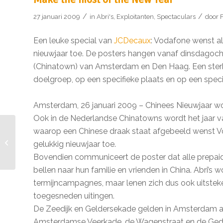
/
/
27 januari 2009
in
Abri's
,
Exploitanten
,
Spectaculars
door
Een leuke special van
JCDecaux
: Vodafone wenst all
nieuwjaar toe. De posters hangen vanaf dinsdagocht
(Chinatown) van Amsterdam en Den Haag. Een sterk 
doelgroep, op een specifieke plaats en op een spec
Amsterdam, 26 januari 2009 – Chinees Nieuwjaar wo
Ook in de Nederlandse Chinatowns wordt het jaar va
waarop een Chinese draak staat afgebeeld wenst Voda
Licht in reclameborden
gelukkig nieuwjaar toe.
later uit
Bovendien communiceert de poster dat alle prepai
bellen naar hun familie en vrienden in China. Abri’
termijncampagnes, maar lenen zich dus ook uitstek
toegesneden uitingen.
De Zeedijk en Geldersekade gelden in Amsterdam al
Amsterdamse Veerkade, de Wagenstraat en de Ge