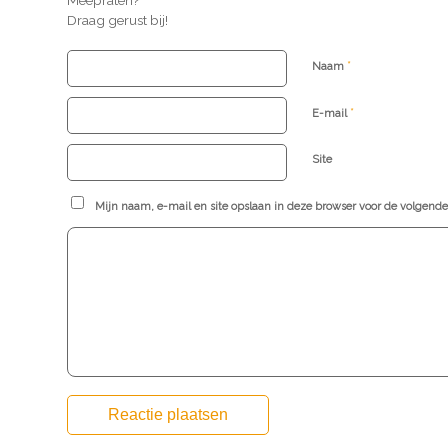
Meepraten?
Draag gerust bij!
*
Naam
*
E-mail
Site
Mijn naam, e-mail en site opslaan in deze browser voor de volgende 