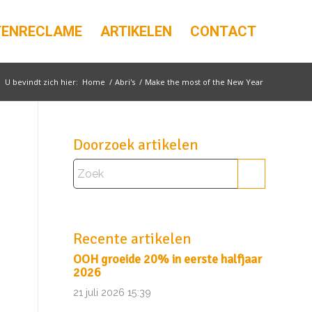
TENRECLAME
ARTIKELEN
CONTACT
U bevindt zich hier:
Home
/
Abri's
/
Make the most of the New Year
Doorzoek artikelen
Recente artikelen
OOH groeide 20% in eerste halfjaar
2026
21 juli 2026 15:39