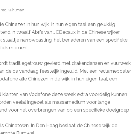
Fred Kuhlman
e Chinezen in hun wijk, in hun eigen taal een gelukkig
end in twaalf Abri’s van JCDecaux in de Chinese wijken
staaltje narrowcasting: het benaderen van een specifieke
ifiek moment.
rdt traditiegetrouw gevierd met drakendansen en vuurwerk.
n de os vandaag feestelijk ingeluid. Met een reclameposter
fone alle Chinezen in de wijk, in hun eigen taal, een
d klanten van Vodafone deze week extra voordelig kunnen
s worden veelal ingezet als massamedium voor lange
end voor het overbrengen van op een specifieke doelgroep
s Chinatown. In Den Haag beslaat de Chinese wijk de
dempte Burgwal.