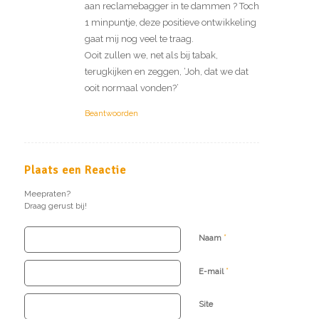
aan reclamebagger in te dammen ? Toch
1 minpuntje, deze positieve ontwikkeling
gaat mij nog veel te traag.
Ooit zullen we, net als bij tabak,
terugkijken en zeggen, ‘Joh, dat we dat
ooit normaal vonden?’
Beantwoorden
Plaats een Reactie
Meepraten?
Draag gerust bij!
*
Naam
*
E-mail
Site