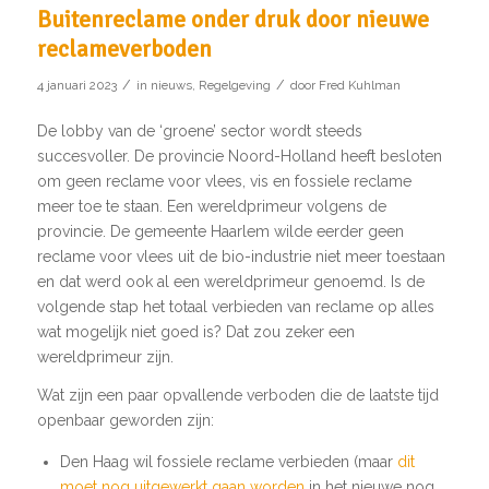
Buitenreclame onder druk door nieuwe
reclameverboden
/
/
4 januari 2023
in
nieuws
,
Regelgeving
door
Fred Kuhlman
De lobby van de ‘groene’ sector wordt steeds
succesvoller. De provincie Noord-Holland heeft besloten
om geen reclame voor vlees, vis en fossiele reclame
meer toe te staan. Een wereldprimeur volgens de
provincie. De gemeente Haarlem wilde eerder geen
reclame voor vlees uit de bio-industrie niet meer toestaan
en dat werd ook al een wereldprimeur genoemd. Is de
volgende stap het totaal verbieden van reclame op alles
wat mogelijk niet goed is? Dat zou zeker een
wereldprimeur zijn.
Wat zijn een paar opvallende verboden die de laatste tijd
openbaar geworden zijn:
Den Haag wil fossiele reclame verbieden (maar
dit
moet nog uitgewerkt gaan worden
in het nieuwe nog