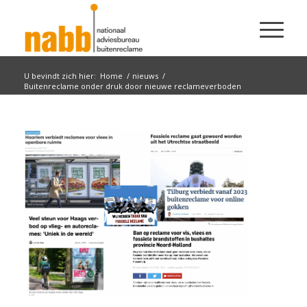
U bevindt zich hier:
Home
/
nieuws
/
Buitenreclame onder druk door nieuwe reclameverboden