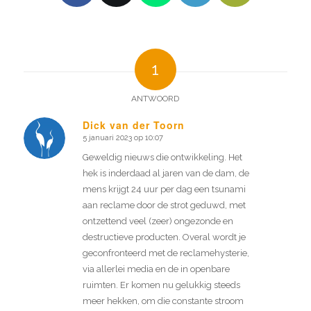
1
ANTWOORD
Dick van der Toorn
5 januari 2023 op 10:07
zegt:
Geweldig nieuws die ontwikkeling. Het
hek is inderdaad al jaren van de dam, de
mens krijgt 24 uur per dag een tsunami
aan reclame door de strot geduwd, met
ontzettend veel (zeer) ongezonde en
destructieve producten. Overal wordt je
geconfronteerd met de reclamehysterie,
via allerlei media en de in openbare
ruimten. Er komen nu gelukkig steeds
meer hekken, om die constante stroom