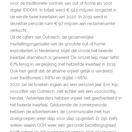
voor de traditionele vormen van out of home als voor
digital (DOOH). In totaal werd € 54,5 miljoen omgezet in
de eerste twee kwartalen van 2020. In 2019 werd in
dezelfde periode ruim € 97 miljoen aan reclameruimte
verkocht.
Uit de cijfers van Outreach, de gezamenlijke
marketingorganisatie van de grootste out of home
exploitanten in Nederland, blijkt dat vooral het tweede
kwartaal dramatisch is geweest. De omzet liep maar liefst
67% terug in vergelijking met hetzelfde kwartaal in 2019.
Ook hier geldt dat de afname vrijwel gelijk is verdeeld
over traditioneel (-68%) en digital (-66%).
2020 zal de boeken ingaan als een verloren jaar. Eric Kip,
voorzitter van Outreach, ziet echter wel een voorzichtig
herstel: “Adverteerders hebben vrijwel niet geadverteerd in
het tweede kwartaal. Gedurende de zomerperiode
hebben de adverteerders de communicatie met hun
doelgroepen weer stap voor stap opgestart. Er zijn zelfs
weken waarin OOH weer een gezonde bezettingsgraad
heeft gehad en dat is een goed signaal. Niet alleen voor