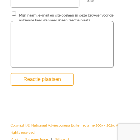
Site
Mijn naam, e-mail en site opslaan in deze browser voor de
volgende keer wanneer ik een reactie plaats.
Copyright © Nationaal Adviesbureau Buitenreclame 2005 - 2025. All
rights reserved.
Abri
Buitenreclame
Billboard