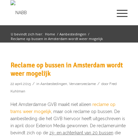
U bevindt zich hier:
Home
/
Aanbestedingen
/
Reclame op bussen in Amsterdam wordt weer mogelijk
Reclame op bussen in Amsterdam wordt
weer mogelijk
/
/
22 april 2015
in
Aanbestedingen
,
Vervoersreclame
door
Fred
Kuhlman
Het Amsterdamse GVB maakt niet alleen
reclame op
trams weer mogelijk
, maar ook reclame op bussen. De
aanbesteding die het GVB hiervoor heeft uitgeschreven is
in april door Exterion Media gewonnen. De reclameruimte
bevindt zich op de
zij- en achterkant van 20 bussen
die