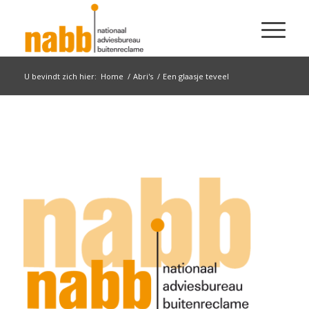
U bevindt zich hier:
Home
/
Abri's
/
Een glaasje teveel